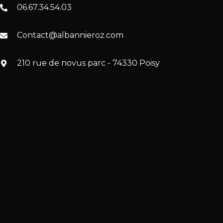
06.67.34.54.03
Contact@albannieroz.com
210 rue de novus parc - 74330 Poisy