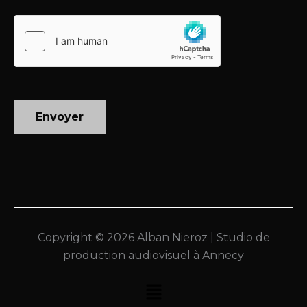
g
e
Envoyer
Copyright © 2026 Alban Nieroz | Studio de
production audiovisuel à Annecy
Menu